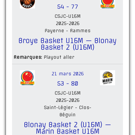
54
-
77
CSJC-U16M
2025-2026
Payerne - Rammes
Broye Basket U16M — Blonay
Basket 2 (U16M)
Remarques:
Playout aller
21 mars 2026
53
-
80
CSJC-U16M
2025-2026
Saint-Légier - Clos-
Béguin
Blonay Basket 2 (U16M) —
Marin Basket U16M