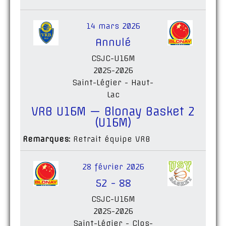
14 mars 2026
Annulé
CSJC-U16M
2025-2026
Saint-Légier - Haut-
Lac
VRB U16M — Blonay Basket 2
(U16M)
Remarques:
Retrait équipe VRB
28 février 2026
52
-
88
CSJC-U16M
2025-2026
Saint-Légier - Clos-