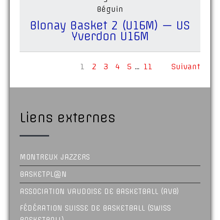
Béguin
Blonay Basket 2 (U16M) — US
Yverdon U16M
1
2
3
4
5
…
11
Suivant
Liens externes
MONTREUX JAZZERS
BASKETPL@N
ASSOCIATION VAUDOISE DE BASKETBALL (AVB)
FÉDÉRATION SUISSE DE BASKETBALL (SWISS
BASKETBALL)