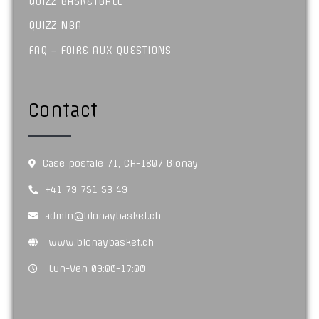
QUIZZ BASKETBALL
QUIZZ NBA
FAQ – FOIRE AUX QUESTIONS
Contact
Case postale 71, CH-1807 Blonay
+41 79 751 53 49
admin@blonaybasket.ch
www.blonaybasket.ch
Lun-Ven 09:00-17:00