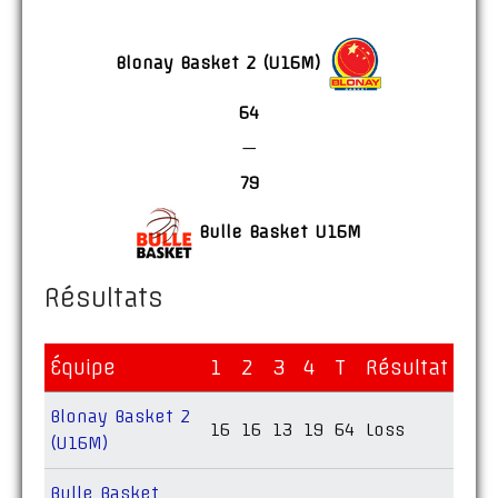
Blonay Basket 2 (U16M)
64
—
79
Bulle Basket U16M
Résultats
Équipe
1
2
3
4
T
Résultat
Blonay Basket 2
16
16
13
19
64
Loss
(U16M)
Bulle Basket