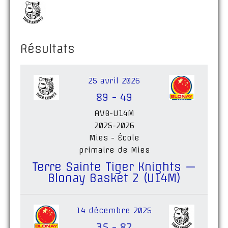
Résultats
25 avril 2026
89
-
49
AVB-U14M
2025-2026
Mies - École
primaire de Mies
Terre Sainte Tiger Knights —
Blonay Basket 2 (U14M)
14 décembre 2025
35
-
82