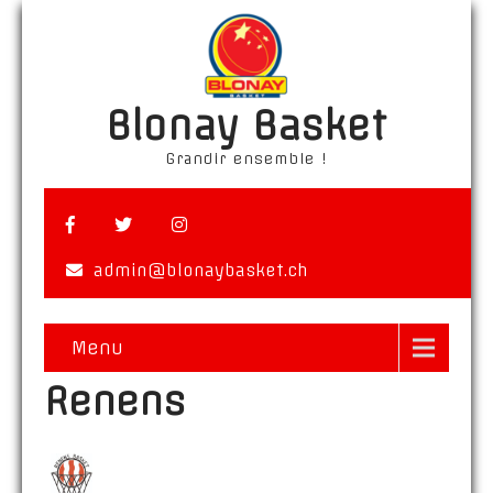
Blonay Basket
Grandir ensemble !
admin@blonaybasket.ch
Menu
Renens