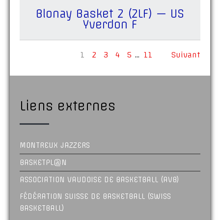
Blonay Basket 2 (2LF) — US
Yverdon F
1
2
3
4
5
…
11
Suivant
Liens externes
MONTREUX JAZZERS
BASKETPL@N
ASSOCIATION VAUDOISE DE BASKETBALL (AVB)
FÉDÉRATION SUISSE DE BASKETBALL (SWISS
BASKETBALL)