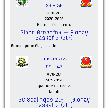
53
-
56
AVB-2LF
2025-2026
Gland - Perrerets
Gland Greenfox — Blonay
Basket 2 (2LF)
Remarques:
Play-in aller
31 mars 2026
65
-
42
AVB-2LF
2025-2026
Epalinges - Croix-
blanche
BC Epalinges 2LF — Blonay
Basket 2 (2LF)