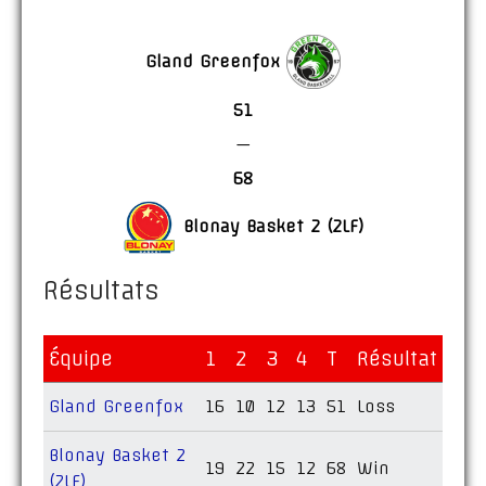
Gland Greenfox
51
—
68
Blonay Basket 2 (2LF)
Résultats
Équipe
1
2
3
4
T
Résultat
Gland Greenfox
16
10
12
13
51
Loss
Blonay Basket 2
19
22
15
12
68
Win
(2LF)