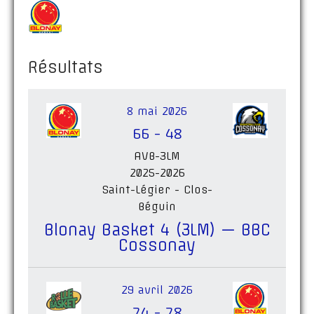
Résultats
8 mai 2026
66
-
48
AVB-3LM
2025-2026
Saint-Légier - Clos-
Béguin
Blonay Basket 4 (3LM) — BBC
Cossonay
29 avril 2026
74
-
78