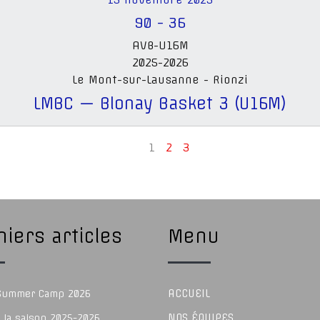
90
-
36
AVB-U16M
2025-2026
Le Mont-sur-Lausanne - Rionzi
LMBC — Blonay Basket 3 (U16M)
1
2
3
iers articles
Menu
ACCUEIL
 Summer Camp 2026
NOS ÉQUIPES
e la saison 2025-2026