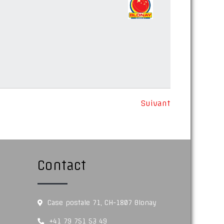
Suivant
Contact
Case postale 71, CH-1807 Blonay
+41 79 751 53 49