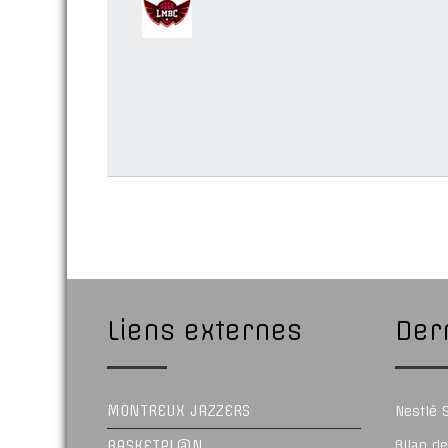
Liens externes
Dern
MONTREUX JAZZERS
Nestlé
BASKETPL@N
Bilan d