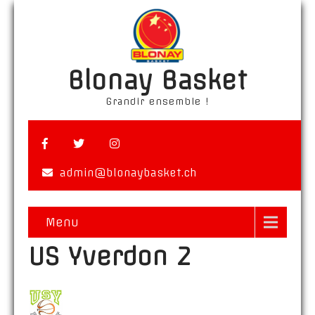
Blonay Basket
Grandir ensemble !
admin@blonaybasket.ch
Menu
US Yverdon 2