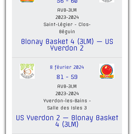
56
-
60
AVB-3LM
2023-2024
Saint-Légier - Clos-
Béguin
Blonay Basket 4 (3LM) — US
Yverdon 2
8 février 2024
81
-
59
AVB-3LM
2023-2024
Yverdon-les-Bains -
Salle des Isles 3
US Yverdon 2 — Blonay Basket
4 (3LM)