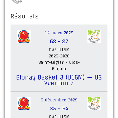
Résultats
14 mars 2026
68
-
87
AVB-U16M
2025-2026
Saint-Légier - Clos-
Béguin
Blonay Basket 3 (U16M) — US
Yverdon 2
6 décembre 2025
85
-
64
AVB-U16M