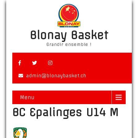
Blonay Basket
Grandir ensemble !
admin@blonaybasket.ch
Menu
BC Epalinges U14 M