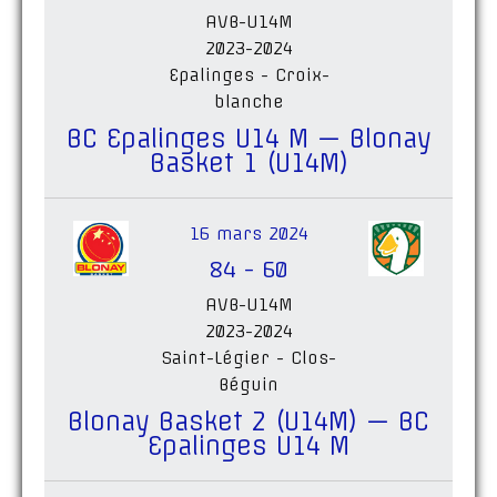
AVB-U14M
2023-2024
Epalinges - Croix-
blanche
BC Epalinges U14 M — Blonay
Basket 1 (U14M)
16 mars 2024
84
-
60
AVB-U14M
2023-2024
Saint-Légier - Clos-
Béguin
Blonay Basket 2 (U14M) — BC
Epalinges U14 M