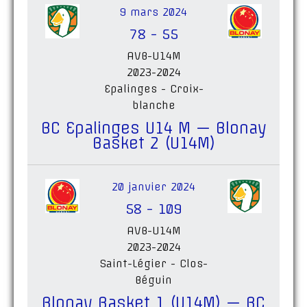
9 mars 2024
78
-
55
AVB-U14M
2023-2024
Epalinges - Croix-
blanche
BC Epalinges U14 M — Blonay
Basket 2 (U14M)
20 janvier 2024
58
-
109
AVB-U14M
2023-2024
Saint-Légier - Clos-
Béguin
Blonay Basket 1 (U14M) — BC