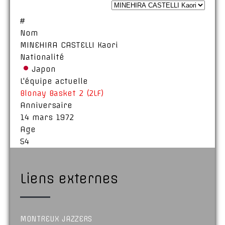
#
Nom
MINEHIRA CASTELLI Kaori
Nationalité
Japon
L'équipe actuelle
Blonay Basket 2 (2LF)
Anniversaire
14 mars 1972
Age
54
Liens externes
MONTREUX JAZZERS