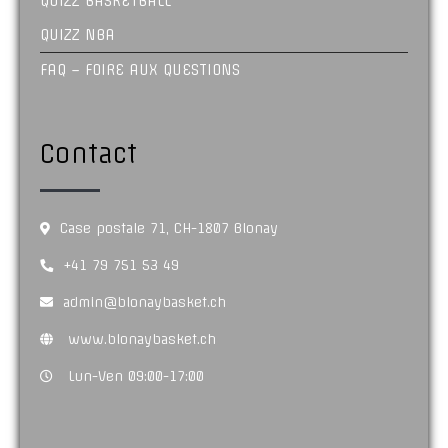
QUIZZ BASKETBALL
QUIZZ NBA
FAQ – FOIRE AUX QUESTIONS
Contact
Case postale 71, CH-1807 Blonay
+41 79 751 53 49
admin@blonaybasket.ch
www.blonaybasket.ch
Lun-Ven 09:00-17:00