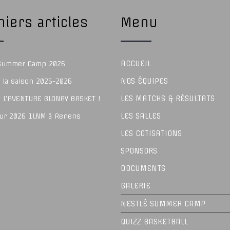
iers articles
Menu
ACCUEIL
 Summer Camp 2026
NOS ÉQUIPES
e la saison 2025-2026
LES MATCHS & RÉSULTATS
 L’AVENTURE BLONAY BASKET !
LES SALLES
our 2026 1LNM à Renens
LES COTISATIONS
SPONSORS
DOCUMENTS
GALERIE
NESTLÉ SUMMER CAMP
QUIZZ BASKETBALL