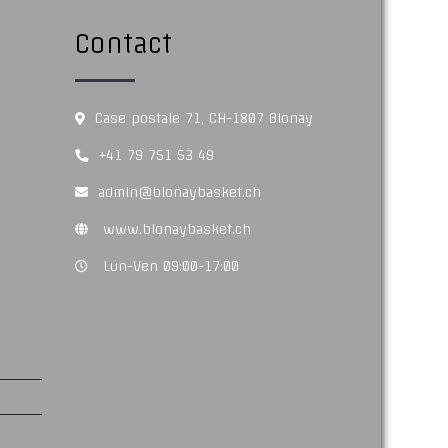
Contact
Case postale 71, CH-1807 Blonay
+41 79 751 53 49
admin@blonaybasket.ch
www.blonaybasket.ch
Lun-Ven 09:00-17:00