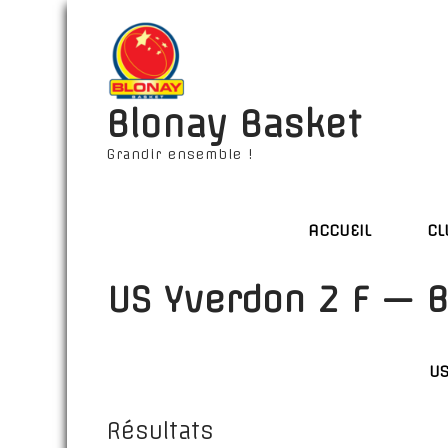
Blonay Basket
Grandir ensemble !
ACCUEIL
CL
US Yverdon 2 F — B
US
Résultats