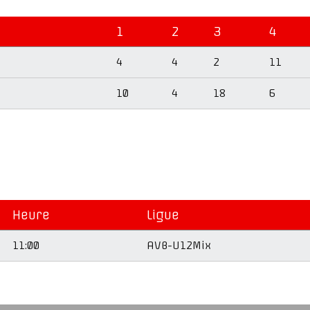
1
2
3
4
4
4
2
11
10
4
18
6
Heure
Ligue
11:00
AVB-U12Mix