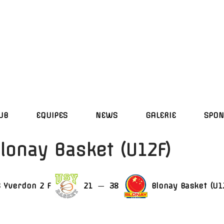
UB
EQUIPES
NEWS
GALERIE
SPON
lonay Basket (U12F)
 Yverdon 2 F
21
—
38
Blonay Basket (U1