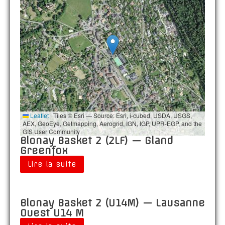
Leaflet
|
Tiles © Esri — Source: Esri, i-cubed, USDA, USGS,
AEX, GeoEye, Getmapping, Aerogrid, IGN, IGP, UPR-EGP, and the
GIS User Community
Blonay Basket 2 (2LF) — Gland
Greenfox
Lire la suite
Blonay Basket 2 (U14M) — Lausanne
Ouest U14 M