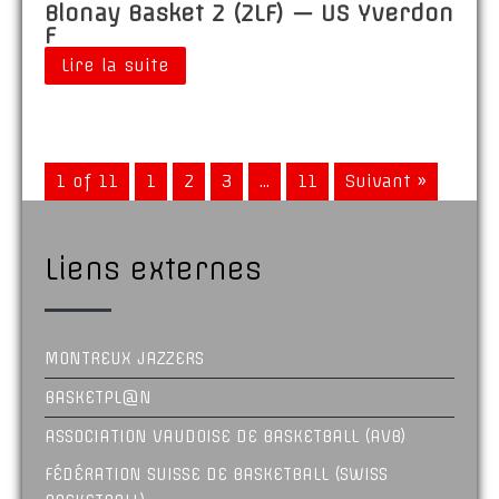
Blonay Basket 2 (2LF) — US Yverdon
F
Lire la suite
1 of 11
1
2
3
…
11
Suivant »
Liens externes
MONTREUX JAZZERS
BASKETPL@N
ASSOCIATION VAUDOISE DE BASKETBALL (AVB)
FÉDÉRATION SUISSE DE BASKETBALL (SWISS