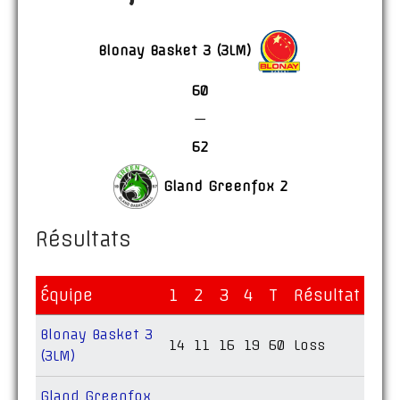
Blonay Basket 3 (3LM)
60
—
62
Gland Greenfox 2
Résultats
Équipe
1
2
3
4
T
Résultat
Blonay Basket 3
14
11
16
19
60
Loss
(3LM)
Gland Greenfox