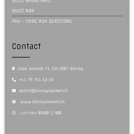
QUIZZ BASKETBALL
QUIZZ NBA
FAQ – FOIRE AUX QUESTIONS
Contact
Case postale 71, CH-1807 Blonay
+41 79 751 53 49
admin@blonaybasket.ch
www.blonaybasket.ch
Lun-Ven 09:00-17:00