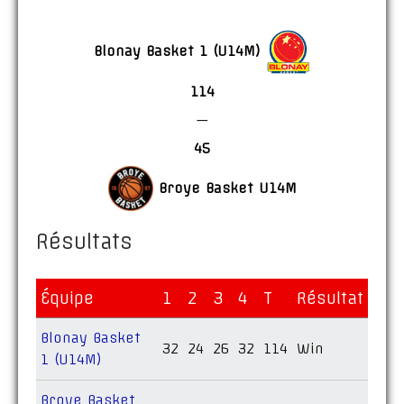
Blonay Basket 1 (U14M)
114
—
45
Broye Basket U14M
Résultats
Équipe
1
2
3
4
T
Résultat
Blonay Basket
32
24
26
32
114
Win
1 (U14M)
Broye Basket