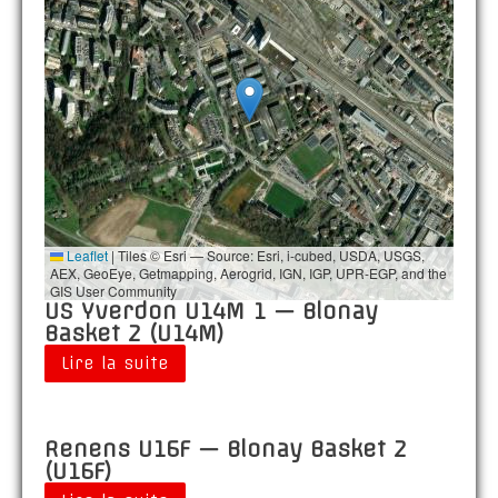
Leaflet
|
Tiles © Esri — Source: Esri, i-cubed, USDA, USGS,
AEX, GeoEye, Getmapping, Aerogrid, IGN, IGP, UPR-EGP, and the
GIS User Community
US Yverdon U14M 1 — Blonay
Basket 2 (U14M)
Lire la suite
Renens U16F — Blonay Basket 2
(U16F)