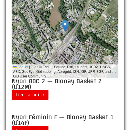
Leaflet
|
Tiles © Esri — Source: Esri, i-cubed, USDA, USGS,
AEX, GeoEye, Getmapping, Aerogrid, IGN, IGP, UPR-EGP, and the
GIS User Community
Nyon BBC 2 — Blonay Basket 2
(U12M)
Lire la suite
Nyon Féminin F — Blonay Basket 1
(U14F)