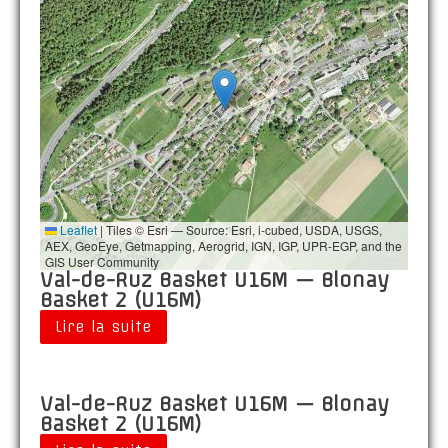
Leaflet
|
Tiles © Esri — Source: Esri, i-cubed, USDA, USGS,
AEX, GeoEye, Getmapping, Aerogrid, IGN, IGP, UPR-EGP, and the
GIS User Community
Val-de-Ruz Basket U16M — Blonay
Basket 2 (U16M)
Lire la suite
Val-de-Ruz Basket U16M — Blonay
Basket 2 (U16M)