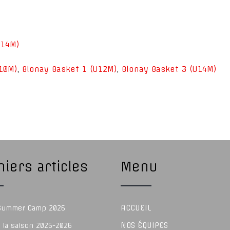
U14M)
10M)
,
Blonay Basket 1 (U12M)
,
Blonay Basket 3 (U14M)
iers articles
Menu
ACCUEIL
 Summer Camp 2026
NOS ÉQUIPES
e la saison 2025-2026