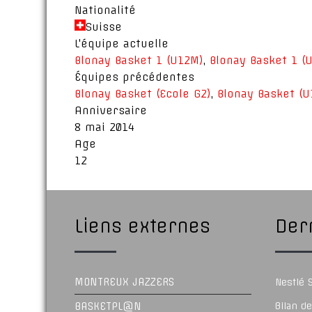
Nationalité
Suisse
L'équipe actuelle
Blonay Basket 1 (U12M)
,
Blonay Basket 1 (
Équipes précédentes
Blonay Basket (Ecole G2)
,
Blonay Basket (U
Anniversaire
8 mai 2014
Age
12
Liens externes
Dern
MONTREUX JAZZERS
Nestlé
BASKETPL@N
Bilan d