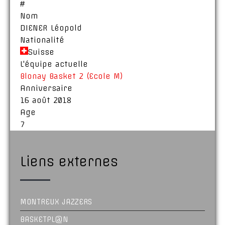
#
Nom
DIENER Léopold
Nationalité
Suisse
L'équipe actuelle
Blonay Basket 2 (Ecole M)
Anniversaire
16 août 2018
Age
7
Liens externes
MONTREUX JAZZERS
BASKETPL@N