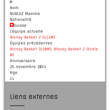
#
Nom
BUBLOZ Maxime
Nationalité
Suisse
L'équipe actuelle
Blonay Basket 2 (U12M)
Équipes précédentes
Blonay Basket (U10M)
,
Blonay Basket 2 (Ecole
M)
Anniversaire
25 novembre 2014
Age
11
Liens externes