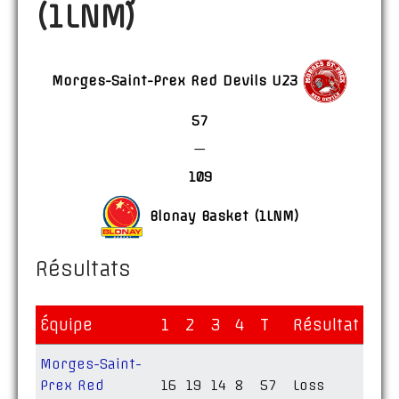
(1LNM)
Morges-Saint-Prex Red Devils U23
57
—
109
Blonay Basket (1LNM)
Résultats
Équipe
1
2
3
4
T
Résultat
Morges-Saint-
Prex Red
16
19
14
8
57
Loss