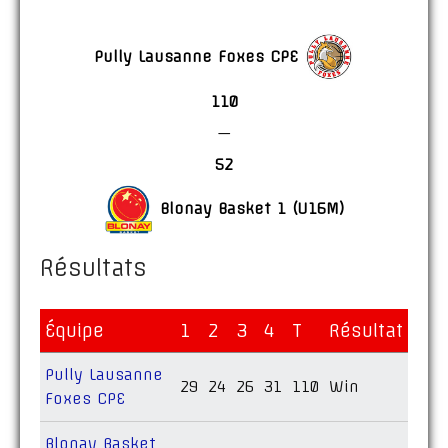
Pully Lausanne Foxes CPE
110
—
52
Blonay Basket 1 (U16M)
Résultats
Équipe
1
2
3
4
T
Résultat
Pully Lausanne
29
24
26
31
110
Win
Foxes CPE
Blonay Basket