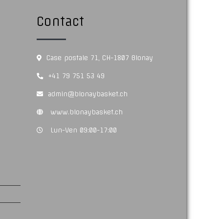
Contact
Case postale 71, CH-1807 Blonay
+41 79 751 53 49
admin@blonaybasket.ch
www.blonaybasket.ch
Lun-Ven 09:00-17:00