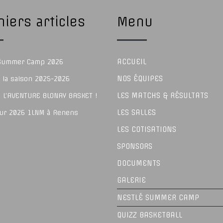
iers articles
Menu
ACCUEIL
 Summer Camp 2026
NOS ÉQUIPES
e la saison 2025-2026
LES MATCHS & RÉSULTATS
 L’AVENTURE BLONAY BASKET !
LES SALLES
our 2026 1LNM à Renens
LES COTISATIONS
SPONSORS
DOCUMENTS
GALERIE
NESTLÉ SUMMER CAMP
QUIZZ BASKETBALL