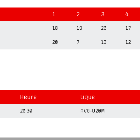
1
2
3
4
18
19
20
17
20
7
13
12
Heure
Ligue
20:30
AVB-U20M