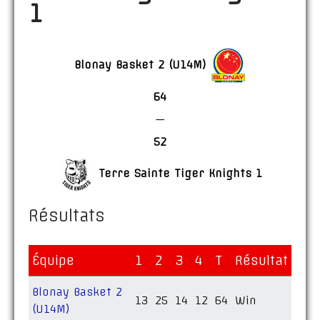
1
Blonay Basket 2 (U14M)
64
—
52
Terre Sainte Tiger Knights 1
Résultats
Équipe
1
2
3
4
T
Résultat
Blonay Basket 2
13
25
14
12
64
Win
(U14M)