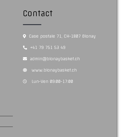
Contact
Case postale 71, CH-1807 Blonay
+41 79 751 53 49
admin@blonaybasket.ch
www.blonaybasket.ch
Lun-Ven 09:00-17:00