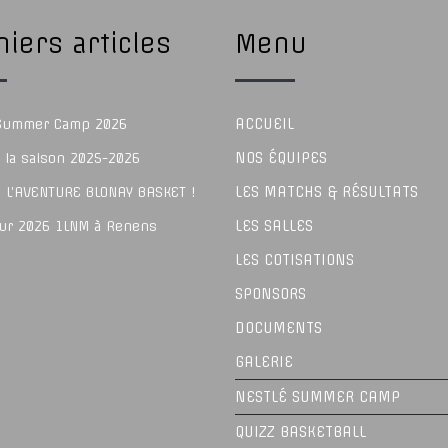
iers articles
Menu
ACCUEIL
 Summer Camp 2026
NOS ÉQUIPES
e la saison 2025-2026
LES MATCHS & RÉSULTATS
 L’AVENTURE BLONAY BASKET !
LES SALLES
our 2026 1LNM à Renens
LES COTISATIONS
SPONSORS
DOCUMENTS
GALERIE
NESTLÉ SUMMER CAMP
QUIZZ BASKETBALL