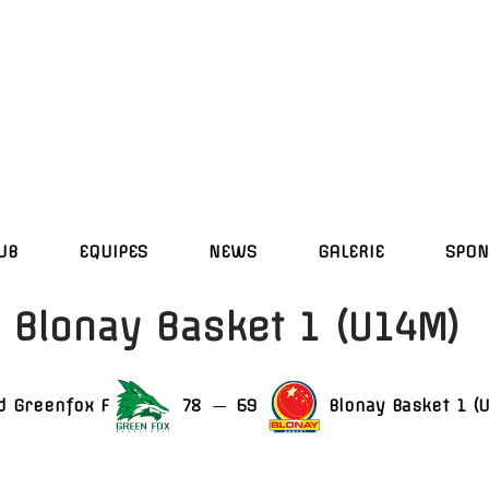
UB
EQUIPES
NEWS
GALERIE
SPON
 Blonay Basket 1 (U14M)
d Greenfox F
78
—
69
Blonay Basket 1 (