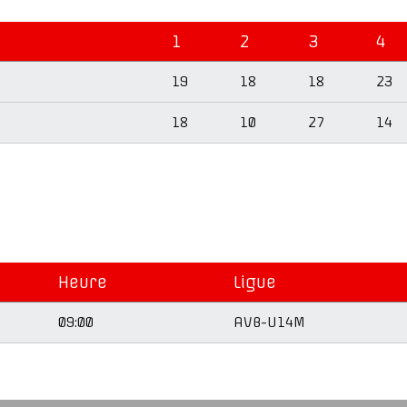
1
2
3
4
19
18
18
23
18
10
27
14
Heure
Ligue
09:00
AVB-U14M