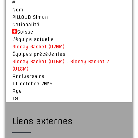
#
Nom
PILLOUD Simon
Nationalité
Suisse
L'équipe actuelle
Blonay Basket (U20M)
Équipes précédentes
Blonay Basket (U16M)
,
,
Blonay Basket 2
(U18M)
Anniversaire
11 octobre 2006
Age
19
Liens externes